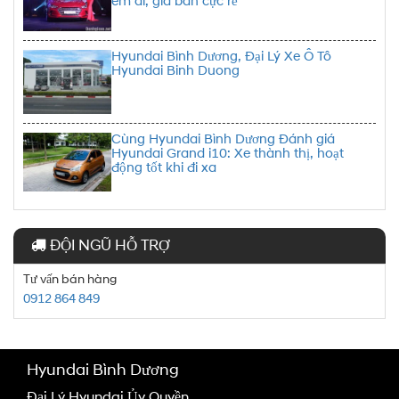
êm ái, giá bán cực rẻ
Hyundai Bình Dương, Đại Lý Xe Ô Tô
Hyundai Binh Duong
Cùng Hyundai Bình Dương Đánh giá
Hyundai Grand i10: Xe thành thị, hoạt
động tốt khi đi xa
ĐỘI NGŨ HỖ TRỢ
Tư vấn bán hàng
0912 864 849
Hyundai Bình Dương
Đại Lý Hyundai Ủy Quyền