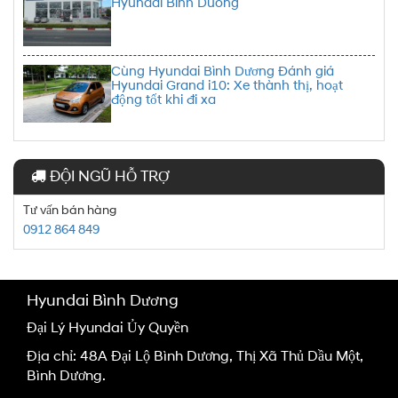
Hyundai Binh Duong
Cùng Hyundai Bình Dương Đánh giá
Hyundai Grand i10: Xe thành thị, hoạt
động tốt khi đi xa
ĐỘI NGŨ HỖ TRỢ
Tư vấn bán hàng
0912 864 849
Hyundai Bình Dương
Đại Lý Hyundai Ủy Quyền
Địa chỉ: 48A Đại Lộ Bình Dương, Thị Xã Thủ Dầu Một,
Bình Dương.