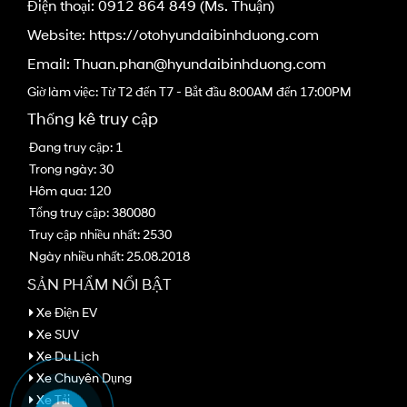
Điện thoại:
0912 864 849
(Ms. Thuận)
Website: https://otohyundaibinhduong.com
Email:
Thuan.phan@hyundaibinhduong.com
Giờ làm việc: Từ T2 đến T7 - Bắt đầu 8:00AM đến 17:00PM
Thống kê truy cập
Đang truy cập: 1
Trong ngày: 30
Hôm qua: 120
Tổng truy cập: 380080
Truy cập nhiều nhất: 2530
Ngày nhiều nhất: 25.08.2018
SẢN PHẨM NỔI BẬT
Xe Điện EV
Xe SUV
Xe Du Lịch
Xe Chuyên Dụng
Xe Tải