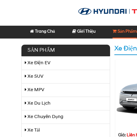
Trang Chủ
Giới Thiệu
Sản Phẩm
Xe Điệ
SẢN PHẨM
Xe Điện EV
Xe SUV
Xe MPV
Xe Du Lịch
Xe Chuyên Dụng
Xe Tải
Giá:
Liên 