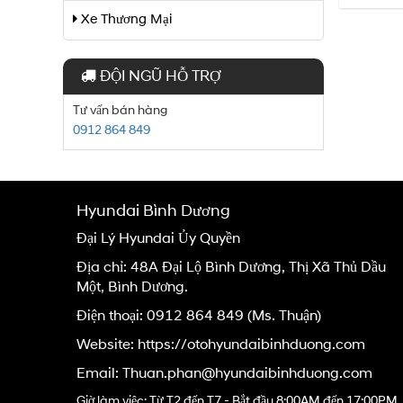
Xe Thương Mại
ĐỘI NGŨ HỖ TRỢ
Tư vấn bán hàng
0912 864 849
Hyundai Bình Dương
Đại Lý Hyundai Ủy Quyền
Địa chỉ: 48A Đại Lộ Bình Dương, Thị Xã Thủ Dầu
Một, Bình Dương.
Điện thoại:
0912 864 849
(Ms. Thuận)
Website: https://otohyundaibinhduong.com
Email:
Thuan.phan@hyundaibinhduong.com
Giờ làm việc: Từ T2 đến T7 - Bắt đầu 8:00AM đến 17:00PM