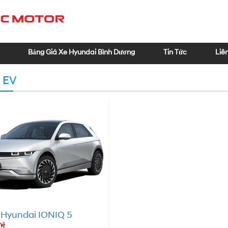
Bảng Giá Xe Hyundai Bình Dương
Tin Tức
Liê
n EV
Hyundai IONIQ 5
hệ